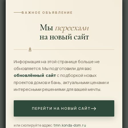
ВАЖНОЕ ОБЪЯВЛЕНИЕ
Мы знаем, как
Мы
переехали
спроектировать Ваш
на новый сайт
будущий дом!
Любите проводить выходные на даче?
Информация на этой странице больше не
обновляется. Мы подготовили для вас
- Пожалуйста! Мы построим Вам
с подборкой новых
обновлённый сайт
уютный одноэтажный дом под ключ с
проектов домов и бань, актуальными ценами и
санузлом и просторной кухней-
интересными решениями для вашей мечты.
гостиной.
Большая семья?
ПЕРЕЙТИ НА НОВЫЙ САЙТ
Хотите большой дом и жить в нем
круглый год?
или скопируйте адрес:
tmn.konda-dom.ru
- Запросто! Мы построим для Вас