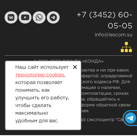
+7 (3452) 60-
05-05
info@lescom.su
© 2010-2026 ООО ПК «КОНДА»
+
Наш сайт использует
Сайт носит информационный характер и ни при каких
технологию cookies
,
условиях не является публичной офертой, определяемой
положением статьи 437 Гражданского кодекса РФ. Для
которая позволяет
получения актуальной информации о наличии,
понимать, как
стоимости указанных проектов, комплектации, сроках
улучшить его работу,
производства и строительства, обращайтесь к
чтобы сделать
специалистам отдела продаж по форме обратной связи
или по телефонам.
максимально
1
/10
Тюмень, улица Павла Шарова,
(экспоцентр "Свой
удобным для вас.
дом")