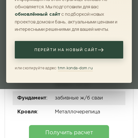
2
130 м
8x9 м
обновляется. Мы подготовили для вас
с подборкой новых
обновлённый сайт
Санузлов
Комнат
проектов домов и бань, актуальными ценами и
интересными решениями для вашей мечты.
2
3
ПЕРЕЙТИ НА НОВЫЙ САЙТ
Особенности
:
с террасой
или скопируйте адрес:
tmn.konda-dom.ru
Материал
:
оцилиндрованное
бревно, 22 см
Фундамент
:
забивные ж/б сваи
Кровля
:
Металлочерепица
Получить расчет