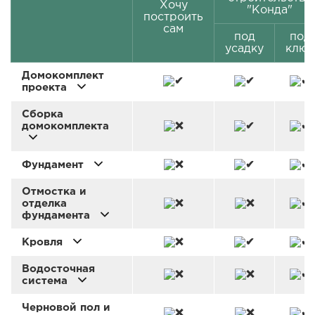
Хочу
"Конда"
построить
сам
под
под
усадку
ключ
Домокомплект
проекта
Сборка
домокомплекта
Фундамент
Отмостка и
отделка
фундамента
Кровля
Водосточная
система
Черновой пол и