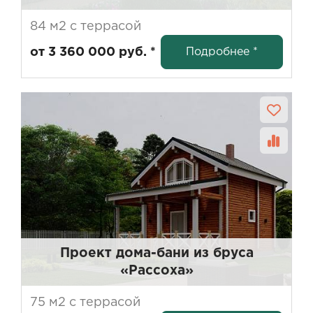
84 м2 с террасой
Подробнее *
от 3 360 000 руб. *
Проект дома-бани из бруса
«Рассоха»
В описании приведен первоначальный
75 м2 с террасой
взнос в размере 20% от общей стоимости