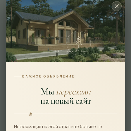
Подбор параметров
Площадь
Цена млн
Этажность
EST. 2010
KONDA
Особенности
ВАЖНОЕ ОБЪЯВЛЕНИЕ
Габариты
Мы
переехали
Ширина
на новый сайт
Длина
Информация на этой странице больше не
Материал