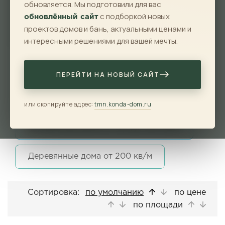
обновляется. Мы подготовили для вас
с подборкой новых
обновлённый сайт
проектов домов и бань, актуальными ценами и
Показать
Сбросить
интересными решениями для вашей мечты.
Бани из бревна
ПЕРЕЙТИ НА НОВЫЙ САЙТ
Деревянные дома от 100 до 150 кв/м
или скопируйте адрес:
tmn.konda-dom.ru
Деревянные дома от 150 до 200 кв/м
Деревянные дома от 200 кв/м
Сортировка:
по умолчанию
по цене
по площади