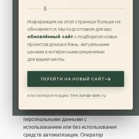
Сурикова, д.28 (далее — Оператор).
Настоящая Политика разработана во
Информация на этой странице больше не
исполнение требований п. 2 ч. 1 ст. 18.1
обновляется. Мы подготовили для вас
Федерального закона от 27.07.2006 №
с подборкой новых
152-ФЗ «О персональных данных» (далее
обновлённый сайт
проектов домов и бань, актуальными
— Закон о персональных данных), с
ценами и интересными решениями
учётом требований Конституции РФ,
для вашей мечты.
Гражданского кодекса РФ, согласия
Субъекта на обработку его персональных
данных, иных договоров, заключаемых
ПЕРЕЙТИ НА НОВЫЙ САЙТ
между Оператором и Субъектом.
или скопируйте адрес:
tmn.konda-dom.ru
Действие настоящей Политики
распространяется на все операции,
совершаемые Оператором с
персональными данными с
использованием или без использования
средств автоматизации. Оператор