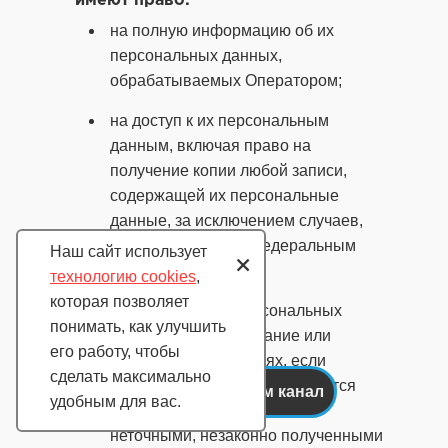
имеют право:
на полную информацию об их
персональных данных,
обрабатываемых Оператором;
на доступ к их персональным
данным, включая право на
получение копии любой записи,
содержащей их персональные
данные, за исключением случаев,
предусмотренных федеральным
Наш сайт использует
+
законом;
технологию cookies
,
которая позволяет
на уточнение их персональных
понимать, как улучшить
данных, их блокирование или
его работу, чтобы
уничтожение в случаях, если
сделать максимально
персональные данные являются
удобным для вас.
неполными, устаревшими,
неточными, незаконно полученными