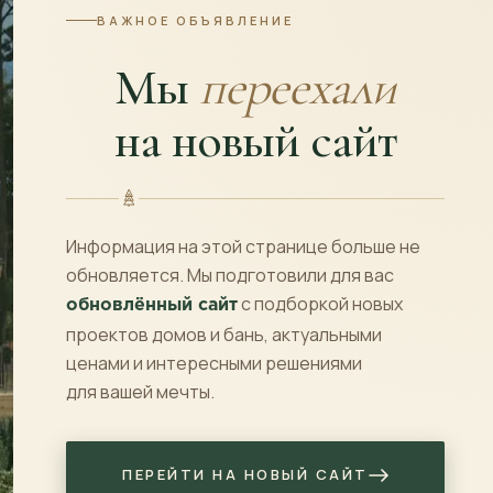
ВАЖНОЕ ОБЪЯВЛЕНИЕ
*комплектация «Под у
Мы
переехали
Площадь
на новый сайт
2
26 м
Санузлов
1
Информация на этой странице больше не
обновляется. Мы подготовили для вас
с подборкой новых
обновлённый сайт
Материал
:
проектов домов и бань, актуальными
ценами и интересными решениями
Фундамент
:
для вашей мечты.
Кровля
:
ПЕРЕЙТИ НА НОВЫЙ САЙТ