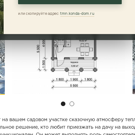
Получить рас
или скопируйте адрес:
tmn.konda-dom.ru
 на вашем садовом участке сказочную атмосферу тепл
ильное решение, кто любит приезжать на дачу на вых
 функционален. Он может выполнять роль самостояте