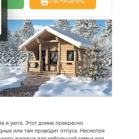
чет
Распечатать
а и уюта. Этот домик прекрасно
одные или там проводит отпуск. Несмотря
льного жилища для небольшой семьи или