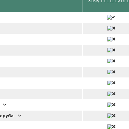
Хочу построить 
 сруба