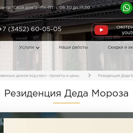
ентр "Свой дом")
Пн-Пт: с 08:30 до 17:30
смотри
+7 (3452) 60-05-05
yout
Услуги
Наши работы
Скидки и а
евянных домов под ключ - проекты и цены
Резиденция Деда 
Резиденция Деда Мороза
От - 1 352 