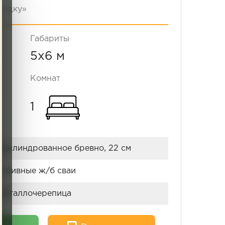
садку»
Габариты
5x6 м
Комнат
1
оцилиндрованное бревно, 22 см
забивные ж/б сваи
Металлочерепица