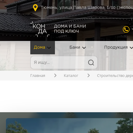
1
/10
Тюмень, улица Павла Шарова,
(экспоц
ДОМА И БАНИ
ПОД КЛЮЧ
Дома
Бани
Продукция
Главная
Каталог
Строительство дер