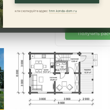
Фундамент
:
или скопируйте адрес:
tmn.konda-dom.ru
Кровля
:
Получить рас