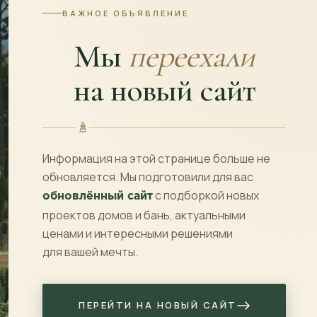
ВАЖНОЕ ОБЪЯВЛЕНИЕ
*Ориентировочный ра
объеме 20% от общей 
Мы
переехали
предчистовой комплек
на новый сайт
Подробности в описа
Площадь
2
102 м
Информация на этой странице больше не
Санузлов
обновляется. Мы подготовили для вас
с подборкой новых
обновлённый сайт
1
проектов домов и бань, актуальными
ценами и интересными решениями
для вашей мечты.
Особенности
:
Материал
:
ПЕРЕЙТИ НА НОВЫЙ САЙТ