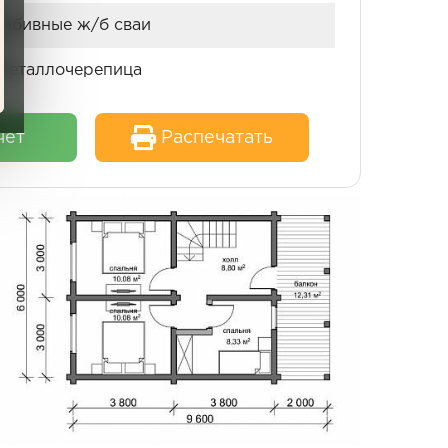
забивные ж/б сваи
Металлочерепица
чет
Распечатать