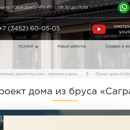
ентр "Свой дом")
Пн-Пт: с 08:30 до 17:30
смотри
+7 (3452) 60-05-05
yout
Услуги
Наши работы
Скидки и а
евянных домов под ключ - проекты и цены
Проект дома из бру
роект дома из бруса «‎Сагра
От - 5 100 