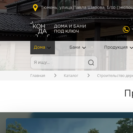
1
/10
Тюмень, улица Павла Шарова,
(экспоц
ДОМА И БАНИ
ПОД КЛЮЧ
Дома
Бани
Продукция
Главная
Каталог
Строительство дер
П