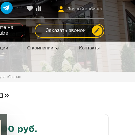
Личный кабинет
те на
Заказать звонок
ube
кции
О компании
Контакты
са «‎Сагра‎»
‎»
000 руб.