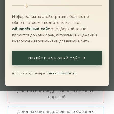
Длина
Информация на этой странице больше не
Материал
обновляется. Мы подготовили для вас
с подборкой новых
обновлённый сайт
проектов домов и бань, актуальными ценами и
Показать
Сбросить
интересными решениями для вашей мечты.
Дома из оцилиндрованного бревна
ПЕРЕЙТИ НА НОВЫЙ САЙТ
Дома из оцилиндрованного бревна с
или скопируйте адрес:
tmn.konda-dom.ru
эркером
Дома из оцилиндрованного бревна с
террасой
Дома из оцилиндрованного бревна с