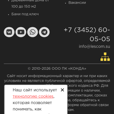
Деревянные дома от
Вакансии
100 до 150 м2
Бани под ключ
+7 (3452) 60-
05-05
info@lescom.su
© 2010-2026 ООО ПК «КОНДА»
Сайт носит информационный характер и ни при каких
условиях не является публичной офертой, определяемой
положением статьи 437 Гражданского кодекса РФ. Для
+
Наш сайт использует
получения актуальной информации о наличии,
стоимости указанных проектов, комплектации, сроках
технологию cookies
,
производства и строительства, обращайтесь к
которая позволяет
специалистам отдела продаж по форме обратной связи
понимать, как
или по телефонам.