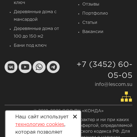
ключ
Отзывы
Деревянные дома c
Портфолио
мансардой
Статьи
Деревянные дома от
Вакансии
100 до 150 м2
Бани под ключ
+7 (3452) 60-
05-05
info@lescom.su
© 2010-2026 ООО ПК «КОНДА»
+
Наш сайт использует
Сайт носит информационный характер и ни при каких
технологию cookies
,
условиях не является публичной офертой, определяемой
положением статьи 437 Гражданского кодекса РФ. Для
которая позволяет