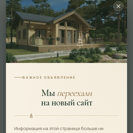
Подбор параметров
Площадь
Цена млн
Этажность
EST. 2010
KONDA
Особенности
ВАЖНОЕ ОБЪЯВЛЕНИЕ
Габариты
Мы
переехали
Ширина
на новый сайт
Длина
Информация на этой странице больше не
Материал