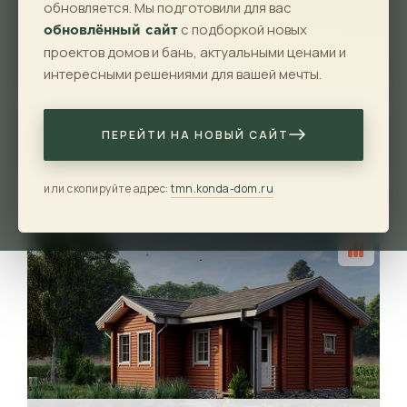
обновляется. Мы подготовили для вас
с подборкой новых
обновлённый сайт
проектов домов и бань, актуальными ценами и
Показать
Сбросить
интересными решениями для вашей мечты.
Сортировка:
по умолчанию
по цене
ПЕРЕЙТИ НА НОВЫЙ САЙТ
по площади
или скопируйте адрес:
tmn.konda-dom.ru